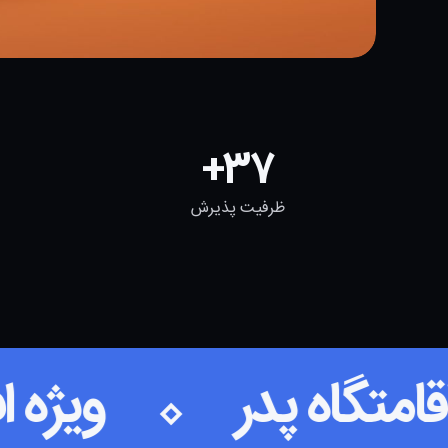
37
ظرفیت پذیرش
ن
اقامتگاه پدر