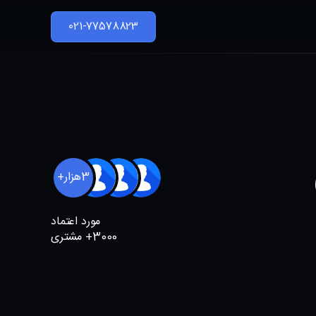
021-77578823
3هزار+
مورد اعتماد
3000+ مشتری