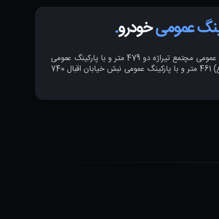
ینگ عمومی
خودرو
.
فاصله اقامتگاه با پارکینگ عمومی مچتمع تیراژه دو 479 متر و با پارکینگ عمومی
شرق میدان امام‌حسین (ع) 461 متر و با پارکینگ عمومی نبش خیابان اقبال 740